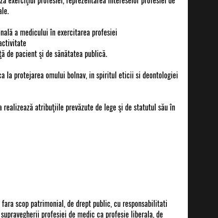
ă exerciţiul profesiei, reprezentarea intereselor profesiei de
ale.
nală a medicului în exercitarea profesiei
activitate
ţă de pacient şi de sănătatea publică.
 la protejarea omului bolnav, in spiritul eticii si deontologiei
realizează atribuţiile prevăzute de lege şi de statutul său în
fara scop patrimonial, de drept public, cu responsabilitati
i supravegherii profesiei de medic ca profesie liberala, de