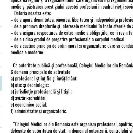
aplicarea legilor şi a regulamentelor care organizează şi reglementeaz
medic şi păstrarea prestigiului acestei profesiuni în cadrul vieţii soci
Datoria noastra este:
– de a apara demnitatea, onoarea, libertatea şi independenţa profesio
– de a promova drepturile şi interesele medicului în toate sferele de 
– de a asigura respectarea de către medic a obligaţiilor ce ii revin fa
– de a ridica gradul de pregatire profesionala a corpului medical
– de a sustine principii de ordin moral si organizatoric care sa conduca
medicale moderne.
Ca autoritate publică şi profesională, Colegiul Medicilor din România 
6 domenii principale de activitate:
a) profesional-ştiinţific şi învăţământ;
b) etic şi deontologic;
c) jurisdicţie profesională şi litigii;
d) avizări-acreditări;
e) economico-social;
f) administrativ şi organizatoric.
“Colegiul Medicilor din Romania este organism profesional, apolitic, 
delegate de autoritatea de stat, in domeniul autorizarii, controlului s