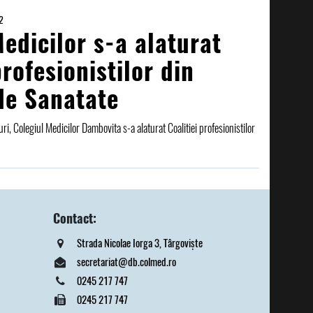
2
edicilor s-a alaturat
profesionistilor din
de Sanatate
ri, Colegiul Medicilor Dambovita s-a alaturat Coalitiei profesionistilor
Contact:
Strada Nicolae Iorga 3, Târgoviște
secretariat@db.colmed.ro
0245 217 747
0245 217 747